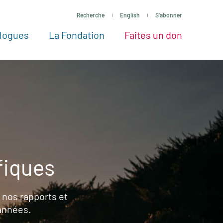
Recherche
English
S'abonner
logues
La Fondation
Faites un don
tres façons de faire un don
Voir tous les projets
Passez à l’action
La Fondation
Nos Experts
fiques
 nos rapports et
 années.