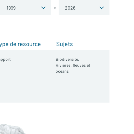
à
ype de resource
Sujets
apport
Biodiversité,
Rivières, fleuves et
océans