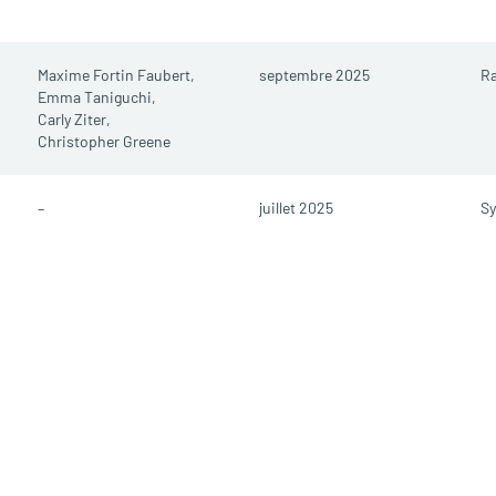
Maxime Fortin Faubert,
septembre 2025
R
Emma Taniguchi,
Carly Ziter,
Christopher Greene
–
juillet 2025
Sy