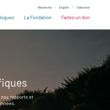
Recherche
English
S'abonner
logues
La Fondation
Faites un don
tres façons de faire un don
Voir tous les projets
Passez à l’action
La Fondation
Nos Experts
fiques
 nos rapports et
 années.