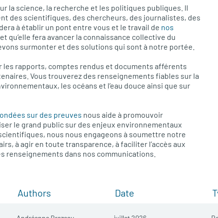
r la science, la recherche et les politiques publiques. Il
nt des scientifiques, des chercheurs, des journalistes, des
era à établir un pont entre vous et le travail de
nos
et qu’elle fera avancer la connaissance collective du
ons surmonter et des solutions qui sont à notre portée.
r les rapports, comptes rendus et documents afférents
enaires. Vous trouverez des renseignements fiables sur la
nvironnementaux, les océans et l’eau douce ainsi que sur
e fondées sur des preuves
nous aide à promouvoir
iliser le grand public sur des enjeux environnementaux
 scientifiques, nous nous engageons à soumettre notre
rs, à agir en toute transparence, à faciliter l’accès aux
 des renseignements dans nos communications.
Authors
Date
T
Andréanne Brazeau
juillet 2026
R