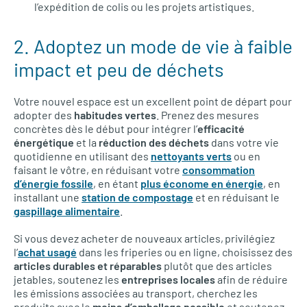
l’expédition de colis ou les projets artistiques.
2. Adoptez un mode de vie à faible
impact et peu de déchets
Votre nouvel espace est un excellent point de départ pour
adopter des
habitudes vertes
. Prenez des mesures
concrètes dès le début pour intégrer l’
efficacité
énergétique
et la
réduction des déchets
dans votre vie
quotidienne en utilisant des
nettoyants verts
ou en
faisant le vôtre, en réduisant votre
consommation
d’énergie fossile
, en étant
plus économe en énergie
, en
installant une
station de compostage
et en réduisant le
gaspillage alimentaire
.
Si vous devez acheter de nouveaux articles, privilégiez
l’
achat usagé
dans les friperies ou en ligne, choisissez des
articles durables et réparables
plutôt que des articles
jetables, soutenez les
entreprises locales
afin de réduire
les émissions associées au transport, cherchez les
produits avec le
moins d’emballage possible
et soutenez