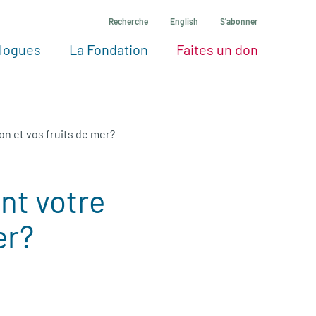
Recherche
English
S'abonner
logues
La Fondation
Faites un don
tres façons de faire un don
Voir tous les projets
Passez à l’action
La Fondation
Nos Experts
on et vos fruits de mer?
nt votre
er?