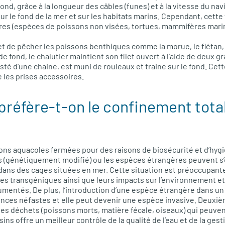
fond, grâce à la longueur des câbles (funes) et à la vitesse du na
ur le fond de la mer et sur les habitats marins. Cependant, cett
res (espèces de poissons non visées, tortues, mammifères marins
 de pêcher les poissons benthiques comme la morue, le flétan, la 
 de fond, le chalutier maintient son filet ouvert à l’aide de deux 
lesté d’une chaine, est muni de rouleaux et traine sur le fond. Cet
e les prises accessoires.
préfère-t-on le confinement total
tions aquacoles fermées pour des raisons de biosécurité et d’hyg
 (génétiquement modifié) ou les espèces étrangères peuvent s’
és dans des cages situées en mer. Cette situation est préoccupan
ces transgéniques ainsi que leurs impacts sur l’environnement e
mentés. De plus, l’introduction d’une espèce étrangère dans u
nces néfastes et elle peut devenir une espèce invasive. Deuxiè
des déchets (poissons morts, matière fécale, oiseaux) qui peuven
ssins offre un meilleur contrôle de la qualité de l’eau et de la ges