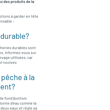
z des produits de la
tions à garder en tête
onsable :
é durable?
heries durables sont
es. Informez-vous sur
vage utilisées, car
nt nocives
 pêche à la
ment?
t de fond (bottom
colonne d’eau comme la
e deux eaux et règle sa