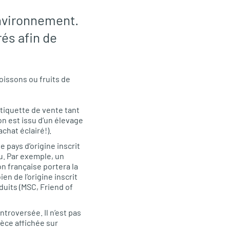
nvironnement.
rés afin de
oissons ou fruits de
’étiquette de vente tant
son est issu d’un élevage
chat éclairé!).
 pays d’origine inscrit
eu. Par exemple, un
n française portera la
n de l’origine inscrit
oduits (MSC, Friend of
ntroversée. Il n’est pas
pèce affichée sur