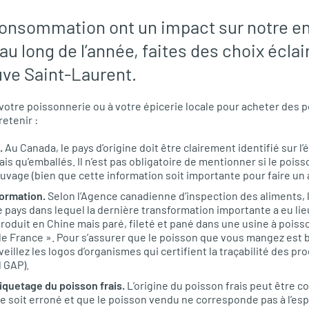
consommation ont un impact sur notre e
 au long de l’année, faites des choix éclai
uve Saint-Laurent.
votre poissonnerie ou à votre épicerie locale pour acheter des p
retenir :
.
Au Canada, le pays d’origine doit être clairement identifié sur l
ais qu’emballés. Il n’est pas obligatoire de mentionner si le pois
uvage (bien que cette information soit importante pour faire un a
formation.
Selon l’Agence canadienne d’inspection des aliments, le
 le pays dans lequel la dernière transformation importante a eu li
roduit en Chine mais paré, fileté et pané dans une usine à poisso
e France ». Pour s’assurer que le poisson que vous mangez est bie
veillez les logos d’organismes qui certifient la traçabilité des pr
l GAP).
étiquetage du poisson frais.
L’origine du poisson frais peut être co
ge soit erroné et que le poisson vendu ne corresponde pas à l’es