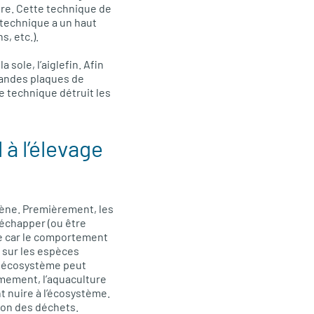
vire. Cette technique de
e technique a un haut
, etc.).
sole, l’aiglefin. Afin
grandes plaques de
te technique détruit les
 à l’élevage
iène. Premièrement, les
échapper (ou être
te car le comportement
t sur les espèces
n écosystème peut
mement, l’aquaculture
t nuire à l’écosystème.
tion des déchets.