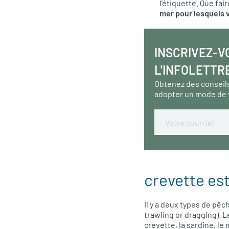
l’étiquette. Que fa
mer pour lesquels v
INSCRIVEZ-V
L'INFOLETTR
Obtenez des conseil
adopter un mode de 
Email
crevette es
Il y a deux types de pêc
trawling or dragging). 
crevette, la sardine, le