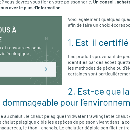
ire? Vous devrez vous fier à votre poissonnerie.
Un conseil, achete
ous avez le plus d’information.
Voici également quelques ques
afin de faire un choix écoresp
OUS À
E
1. Est-il certifi
s et ressources pour
vie écologique.
Les produits provenant de pêc
identifiés par des écoétiquett
les méthodes de pêche ou d’éle
certaines sont particulièreme
2. Est-ce que la
t dommageable pour l’environne
he au chalut : le chalut pélagique (midwater trawling) et le chalu
Le chalut pélagique cible les espèces de poisson vivant dans la 
 maquereau, le thon, l’anchois. Le chalutier déploie son filet entr