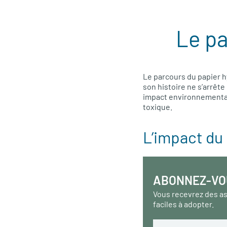
Le pa
Le parcours du papier hy
son histoire ne s’arrête
impact environnemental 
toxique.
L’impact du 
ABONNEZ-VO
Vous recevrez des a
faciles à adopter.
Email