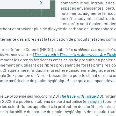
comprime le sol, introduit des
espèces envahissantes, pertur
nutriments, augmente le risque
entraîne souvent la destructio
Les forêts sont également des
sorbent et stockent plus de dioxyde de carbone de l’atmosphère qu
nsternante des arbres est la fabrication de produits jetables com
ource Defense Council (NRDC) a publié
Le problème des mouchoirs
forêts aux toilettes
(
The Issue with Tissue: How Americans Are Flus
 comment les grands fabricants américains de produits en papier c
nnement en utilisant des fibres provenant de forêts primaires p
. Chaque année, l’industrie forestière canadienne dégrade près 
ale (le « poumon du Nord »), essentielle pour le climat et riche e
nde américaine de papier hygiénique! – ce qui a un impact dévast
lié
Le problème des mouchoirs 2.0
(
The Issue with Tissue 2.0
), nota
 2022, il a publié un tableau de bord actualisé (
en anglais
) pour 
 les scientifiques appellent à la protection des forêts primaires
de la durabilité du marché du papier hygiénique, des essuie-tou