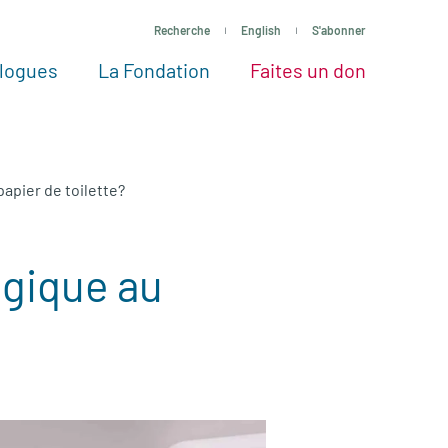
Recherche
English
S'abonner
logues
La Fondation
Faites un don
tres façons de faire un don
Voir tous les projets
Passez à l’action
La Fondation
Nos Experts
papier de toilette?
ogique au