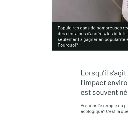
Populaires dans de nombreuses ré
des centaines d’années, les bide
seulement à gagner en popularité 
Pourquoi?
Lorsqu’il s’agi
l’impact enviro
est souvent né
Prenons l’exemple du pa
écologique? C’est là que