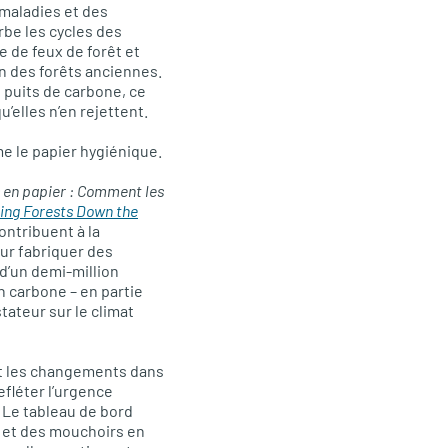
 maladies et des
be les cycles des
 de feux de forêt et
n des forêts anciennes.
 puits de carbone, ce
’elles n’en rejettent.
me le papier hygiénique.
 en papier : Comment les
hing Forests Down the
ontribuent à la
our fabriquer des
d’un demi-million
n carbone – en partie
ateur sur le climat
nt les changements dans
refléter l’urgence
. Le tableau de bord
t et des mouchoirs en