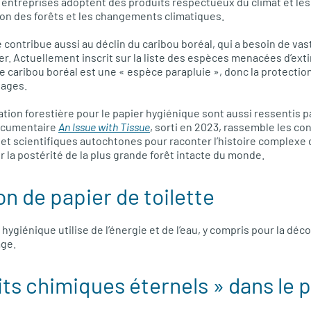
s entreprises adoptent des produits respectueux du climat et le
ion des forêts et les changements climatiques.
e contribue aussi au déclin du caribou boréal, qui a besoin de va
er. Actuellement inscrit sur la liste des espèces menacées d’exti
 le caribou boréal est une « espèce parapluie », donc la protectio
vages.
tation forestière pour le papier hygiénique sont aussi ressentis
documentaire
An Issue with Tissue
, sorti en 2023, rassemble les c
 et scientifiques autochtones pour raconter l’histoire complexe d
r la postérité de la plus grande forêt intacte du monde.
n de papier de toilette
 hygiénique utilise de l’énergie et de l’eau, y compris pour la déc
age.
ts chimiques éternels » dans le 