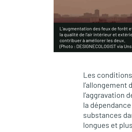
L’augmentation des feux de forêt e
la qualité de l’air intérieur et exté
contribuer à améliorer les deux.
(Photo : DESIGNECOLOGIST via Uns
Les conditions
l’allongement d
l’aggravation d
la dépendance 
substances dan
longues et plus