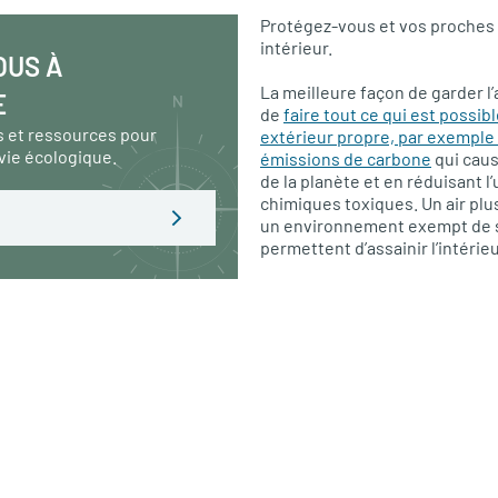
Protégez-vous et vos proches :
intérieur.
OUS À
La meilleure façon de garder l’
E
de
faire tout ce qui est possibl
s et ressources pour
extérieur propre, par exemple 
vie écologique.
émissions de carbone
qui caus
de la planète et en réduisant l’
chimiques toxiques. Un air plus
un environnement exempt de 
permettent d’assainir l’intérie