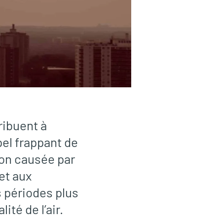
ribuent à
pel frappant de
tion causée par
et aux
 périodes plus
té de l’air.