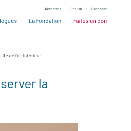
Recherche
English
S'abonner
logues
La Fondation
Faites un don
tres façons de faire un don
Voir tous les projets
Passez à l’action
La Fondation
Nos Experts
té de l’air intérieur
server la