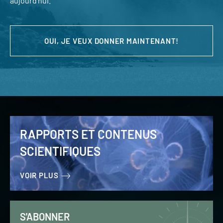
aujourd’hui.
OUI, JE VEUX DONNER MAINTENANT!
RAPPORTS ET CONTENUS
SCIENTIFIQUES
VOIR PLUS
S'ABONNER