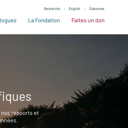
Recherche
English
S'abonner
logues
La Fondation
Faites un don
tres façons de faire un don
Voir tous les projets
Passez à l’action
La Fondation
Nos Experts
fiques
 nos rapports et
 années.