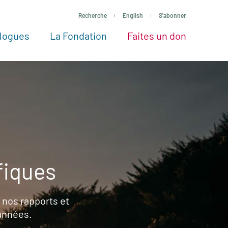
Recherche
English
S'abonner
logues
La Fondation
Faites un don
tres façons de faire un don
Voir tous les projets
Passez à l’action
La Fondation
Nos Experts
fiques
 nos rapports et
 années.