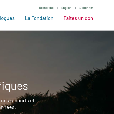
Recherche
English
S'abonner
logues
La Fondation
Faites un don
tres façons de faire un don
Voir tous les projets
Passez à l’action
La Fondation
Nos Experts
fiques
 nos rapports et
 années.