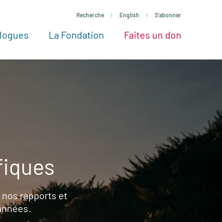
Recherche
English
S'abonner
logues
La Fondation
Faites un don
tres façons de faire un don
Voir tous les projets
Passez à l’action
La Fondation
Nos Experts
fiques
 nos rapports et
 années.