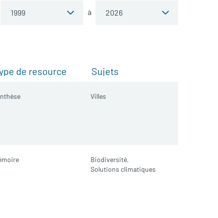
à
ype de resource
Sujets
nthèse
Villes
émoire
Biodiversité,
Solutions climatiques