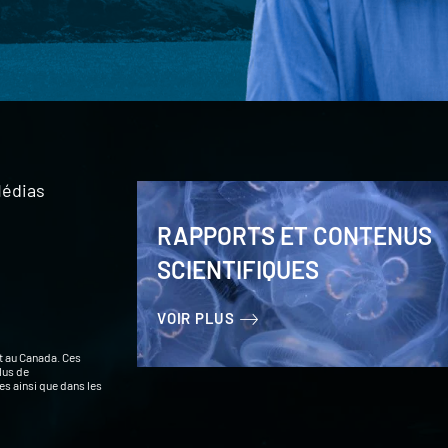
édias
RAPPORTS ET CONTENUS
SCIENTIFIQUES
VOIR PLUS
t au Canada. Ces
lus de
s ainsi que dans les