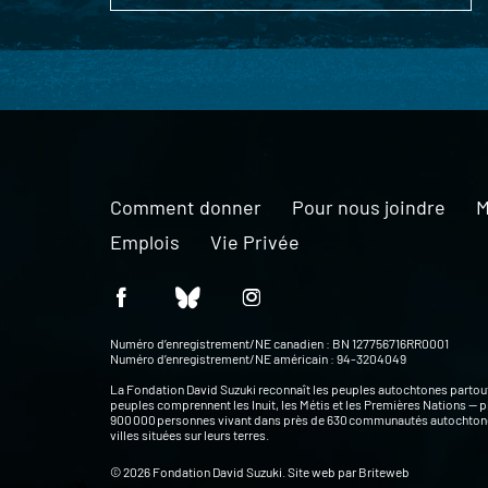
Comment donner
Pour nous joindre
M
Emplois
Vie Privée
Numéro d’enregistrement/NE canadien : BN 127756716RR0001
Numéro d’enregistrement/NE américain : 94-3204049
La Fondation David Suzuki reconnaît les peuples autochtones partou
peuples comprennent les Inuit, les Métis et les Premières Nations — p
900 000 personnes vivant dans près de 630 communautés autochtone
villes situées sur leurs terres.
© 2026 Fondation David Suzuki. Site web par
Briteweb