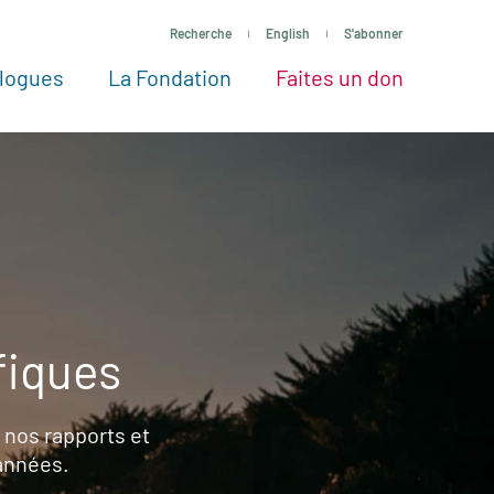
Recherche
English
S'abonner
logues
La Fondation
Faites un don
tres façons de faire un don
Voir tous les projets
Passez à l’action
La Fondation
Nos Experts
fiques
 nos rapports et
 années.