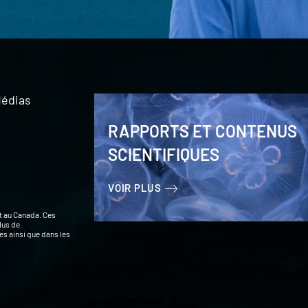
édias
RAPPORTS ET CONTENUS
SCIENTIFIQUES
VOIR PLUS
t au Canada. Ces
lus de
s ainsi que dans les