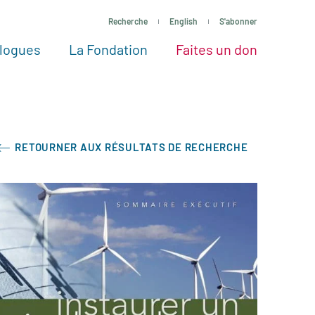
Recherche
English
S'abonner
logues
La Fondation
Faites un don
tres façons de faire un don
Voir tous les projets
Passez à l’action
La Fondation
Nos Experts
RETOURNER AUX RÉSULTATS DE RECHERCHE