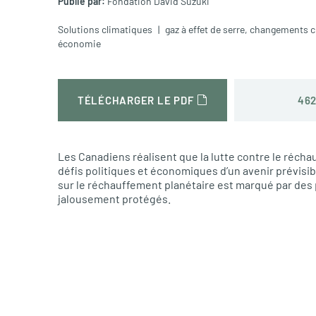
Publié par:
Fondation David Suzuki
Solutions climatiques
gaz à effet de serre
,
changements c
économie
462
TÉLÉCHARGER LE PDF
Les Canadiens réalisent que la lutte contre le récha
défis politiques et économiques d’un avenir prévisi
sur le réchauffement planétaire est marqué par des 
jalousement protégés.