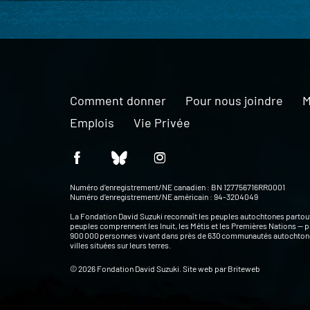
Comment donner
Pour nous joindre
M
Emplois
Vie Privée
Numéro d’enregistrement/NE canadien : BN 127756716RR0001
Numéro d’enregistrement/NE américain : 94-3204049
La Fondation David Suzuki reconnaît les peuples autochtones partou
peuples comprennent les Inuit, les Métis et les Premières Nations — p
900 000 personnes vivant dans près de 630 communautés autochtone
villes situées sur leurs terres.
© 2026 Fondation David Suzuki. Site web par
Briteweb