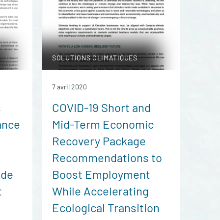
SOLUTIONS CLIMATIQUES
7 avril 2020
s
COVID-19 Short and
lance
Mid-Term Economic
Recovery Package
Recommendations to
 de
Boost Employment
t
While Accelerating
Ecological Transition