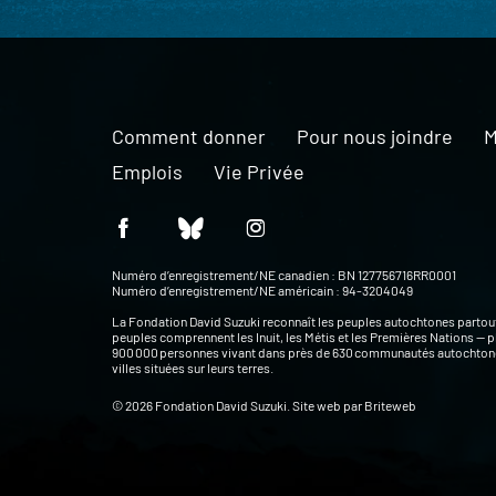
Comment donner
Pour nous joindre
M
Emplois
Vie Privée
Numéro d’enregistrement/NE canadien : BN 127756716RR0001
Numéro d’enregistrement/NE américain : 94-3204049
La Fondation David Suzuki reconnaît les peuples autochtones partou
peuples comprennent les Inuit, les Métis et les Premières Nations — p
900 000 personnes vivant dans près de 630 communautés autochtone
villes situées sur leurs terres.
© 2026 Fondation David Suzuki. Site web par
Briteweb