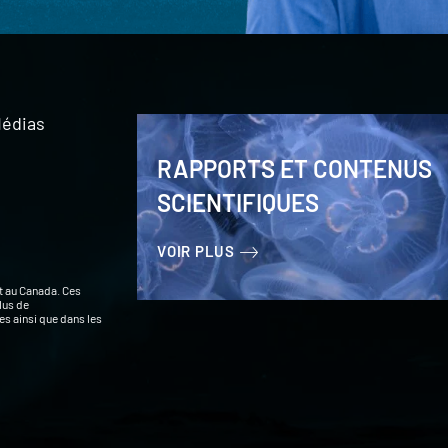
édias
RAPPORTS ET CONTENUS
SCIENTIFIQUES
VOIR PLUS
t au Canada. Ces
lus de
s ainsi que dans les