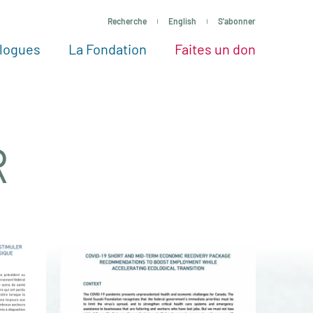
Recherche
English
S'abonner
logues
La Fondation
Faites un don
tres façons de faire un don
Voir tous les projets
Passez à l’action
La Fondation
Nos Experts
R