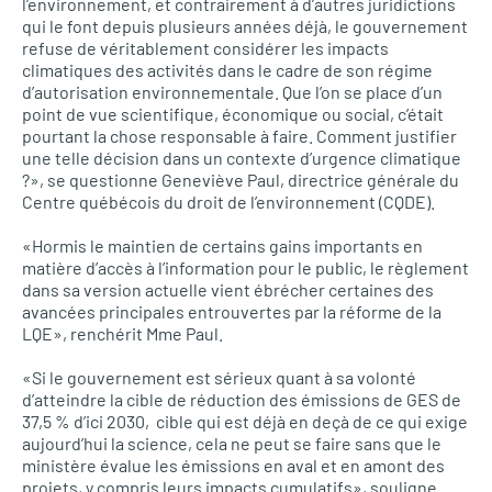
l’environnement, et contrairement à d’autres juridictions
qui le font depuis plusieurs années déjà, le gouvernement
refuse de véritablement considérer les impacts
climatiques des activités dans le cadre de son régime
d’autorisation environnementale. Que l’on se place d’un
point de vue scientifique, économique ou social, c’était
pourtant la chose responsable à faire. Comment justifier
une telle décision dans un contexte d’urgence climatique
?», se questionne Geneviève Paul, directrice générale du
Centre québécois du droit de l’environnement (CQDE).
«Hormis le maintien de certains gains importants en
matière d’accès à l’information pour le public, le règlement
dans sa version actuelle vient ébrécher certaines des
avancées principales entrouvertes par la réforme de la
LQE», renchérit Mme Paul.
«Si le gouvernement est sérieux quant à sa volonté
d’atteindre la cible de réduction des émissions de GES de
37,5 % d’ici 2030, cible qui est déjà en deçà de ce qui exige
aujourd’hui la science, cela ne peut se faire sans que le
ministère évalue les émissions en aval et en amont des
projets, y compris leurs impacts cumulatifs», souligne