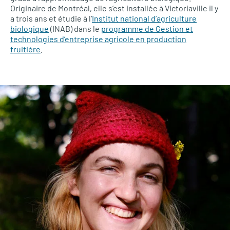
Originaire de Montréal, elle s’est installée à Victoriaville il y
a trois ans et étudie à l’
Institut national d’agriculture
biologique
(INAB) dans le
programme de Gestion et
technologies d’entreprise agricole en production
fruitière
.