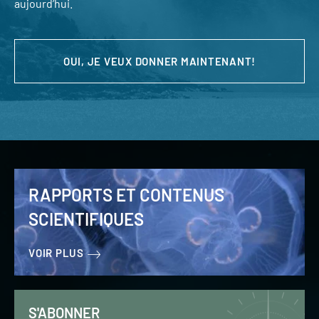
aujourd’hui.
OUI, JE VEUX DONNER MAINTENANT!
RAPPORTS ET CONTENUS
SCIENTIFIQUES
VOIR PLUS
S'ABONNER