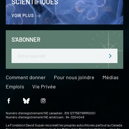
SCIENTIFIQUES
VOIR PLUS
S'ABONNER
Email
Comment donner
Pour nous joindre
Médias
Emplois
Vie Privée
Numéro d’enregistrement/NE canadien : BN 127756716RR0001
Numéro d’enregistrement/NE américain : 94-3204049
La Fondation David Suzuki reconnaît les peuples autochtones partout au Canada.