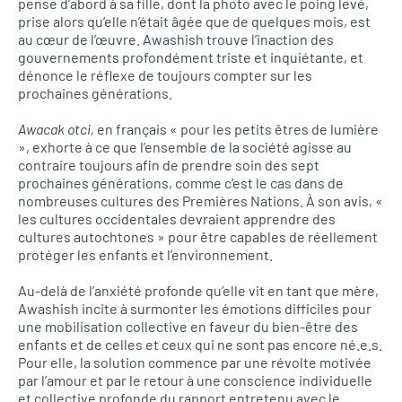
pense d’abord à sa fille, dont la photo avec le poing levé,
prise alors qu’elle n’était âgée que de quelques mois, est
au cœur de l’œuvre. Awashish trouve l’inaction des
gouvernements profondément triste et inquiétante, et
dénonce le réflexe de toujours compter sur les
prochaines générations.
Awacak otci,
en français « pour les petits êtres de lumière
», exhorte à ce que l’ensemble de la société agisse au
contraire toujours afin de prendre soin des sept
prochaines générations, comme c’est le cas dans de
nombreuses cultures des Premières Nations. À son avis, «
les cultures occidentales devraient apprendre des
cultures autochtones » pour être capables de réellement
protéger les enfants et l’environnement.
Au-delà de l’anxiété profonde qu’elle vit en tant que mère,
Awashish incite à surmonter les émotions difficiles pour
une mobilisation collective en faveur du bien-être des
enfants et de celles et ceux qui ne sont pas encore né.e.s.
Pour elle, la solution commence par une révolte motivée
par l’amour et par le retour à une conscience individuelle
et collective profonde du rapport entretenu avec le