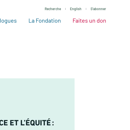
Recherche
English
S'abonner
logues
La Fondation
Faites un don
tres façons de faire un don
Voir tous les projets
Passez à l’action
La Fondation
Nos Experts