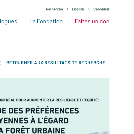
Recherche
English
S'abonner
logues
La Fondation
Faites un don
tres façons de faire un don
Voir tous les projets
Passez à l’action
La Fondation
Nos Experts
RETOURNER AUX RÉSULTATS DE RECHERCHE