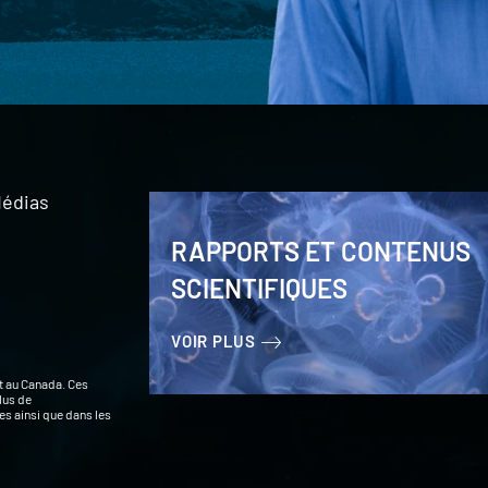
édias
RAPPORTS ET CONTENUS
SCIENTIFIQUES
VOIR PLUS
t au Canada. Ces
lus de
s ainsi que dans les