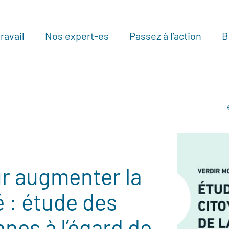
ravail
Nos expert-es
Passez à l’action
B
Au
ur augmenter la
té : étude des
nes à l’égard de