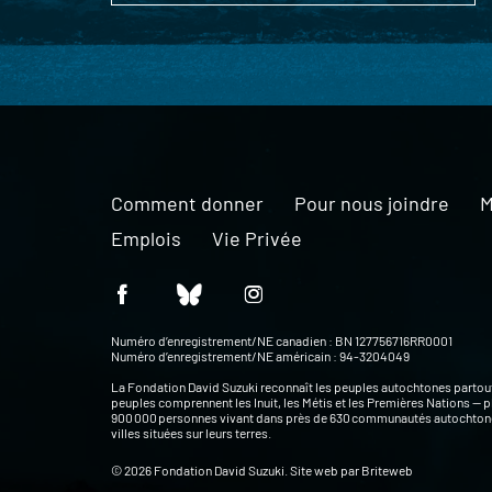
Comment donner
Pour nous joindre
M
Emplois
Vie Privée
Numéro d’enregistrement/NE canadien : BN 127756716RR0001
Numéro d’enregistrement/NE américain : 94-3204049
La Fondation David Suzuki reconnaît les peuples autochtones partou
peuples comprennent les Inuit, les Métis et les Premières Nations — p
900 000 personnes vivant dans près de 630 communautés autochtone
villes situées sur leurs terres.
© 2026 Fondation David Suzuki. Site web par
Briteweb