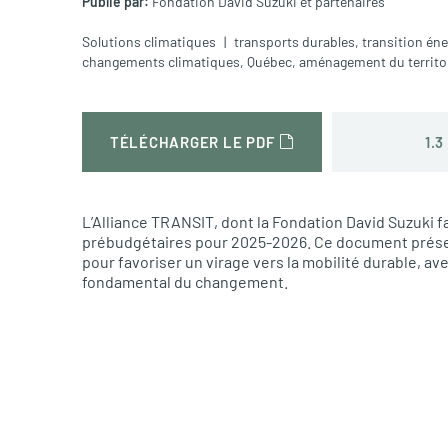
Publié par:
Fondation David Suzuki et partenaires
Solutions climatiques
transports durables
,
transition én
changements climatiques
,
Québec
,
aménagement du territo
1.3
TÉLÉCHARGER LE PDF
L’Alliance TRANSIT, dont la Fondation David Suzuki 
prébudgétaires pour 2025-2026. Ce document présen
pour favoriser un virage vers la mobilité durable, ave
fondamental du changement.