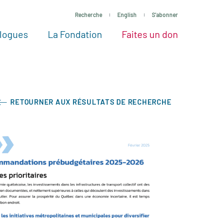
Recherche
English
S'abonner
logues
La Fondation
Faites un don
tres façons de faire un don
Voir tous les projets
Passez à l’action
La Fondation
Nos Experts
RETOURNER AUX RÉSULTATS DE RECHERCHE