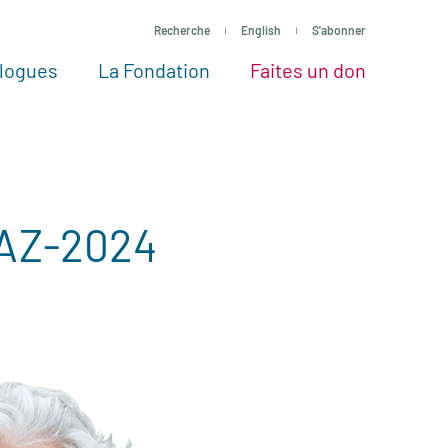
Recherche
English
S'abonner
logues
La Fondation
Faites un don
tres façons de faire un don
Voir tous les projets
Passez à l’action
La Fondation
Nos Experts
AZ-2024