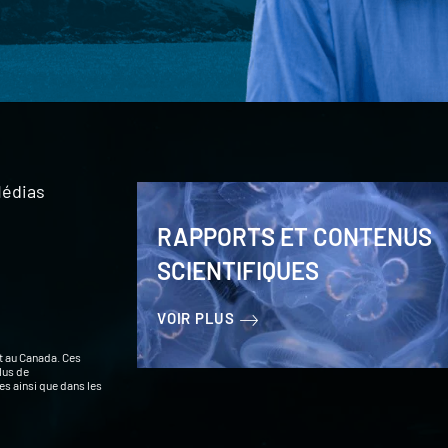
édias
RAPPORTS ET CONTENUS
SCIENTIFIQUES
VOIR PLUS
t au Canada. Ces
lus de
s ainsi que dans les