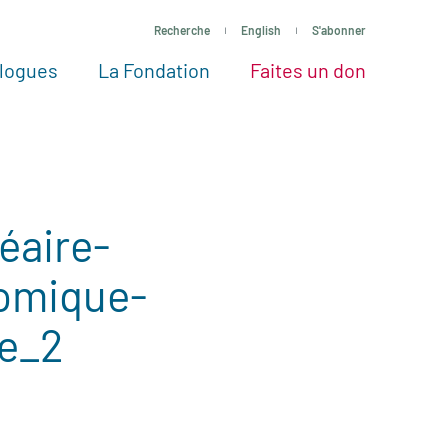
Recherche
English
S'abonner
logues
La Fondation
Faites un don
tres façons de faire un don
Voir tous les projets
Passez à l’action
La Fondation
Nos Experts
éaire-
nomique-
e_2