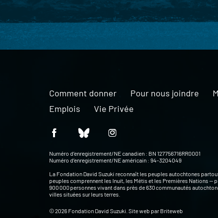
Comment donner
Pour nous joindre
M
Emplois
Vie Privée
Numéro d’enregistrement/NE canadien : BN 127756716RR0001
Numéro d’enregistrement/NE américain : 94-3204049
La Fondation David Suzuki reconnaît les peuples autochtones partou
peuples comprennent les Inuit, les Métis et les Premières Nations — p
900 000 personnes vivant dans près de 630 communautés autochtone
villes situées sur leurs terres.
© 2026 Fondation David Suzuki. Site web par
Briteweb