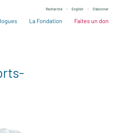
Recherche
English
S'abonner
logues
La Fondation
Faites un don
tres façons de faire un don
Voir tous les projets
Passez à l’action
La Fondation
Nos Experts
rts-