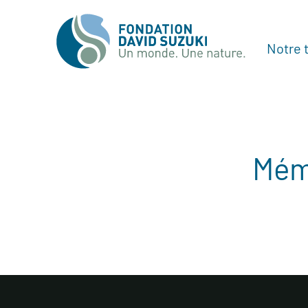
Notre t
Mé