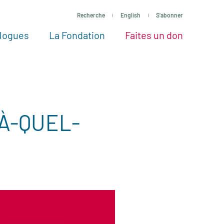
Recherche
English
S'abonner
logues
La Fondation
Faites un don
tres façons de faire un don
Voir tous les projets
Passez à l’action
La Fondation
Nos Experts
-À-QUEL-