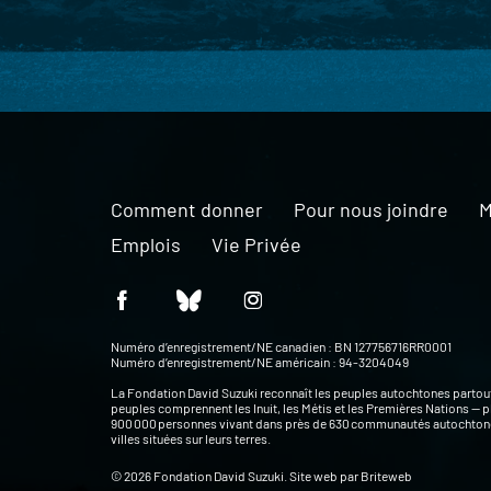
Comment donner
Pour nous joindre
M
Emplois
Vie Privée
Numéro d’enregistrement/NE canadien : BN 127756716RR0001
Numéro d’enregistrement/NE américain : 94-3204049
La Fondation David Suzuki reconnaît les peuples autochtones partou
peuples comprennent les Inuit, les Métis et les Premières Nations — p
900 000 personnes vivant dans près de 630 communautés autochtone
villes situées sur leurs terres.
© 2026 Fondation David Suzuki. Site web par
Briteweb