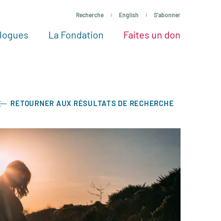
Recherche
English
S'abonner
logues
La Fondation
Faites un don
tres façons de faire un don
Voir tous les projets
Passez à l’action
La Fondation
Nos Experts
RETOURNER AUX RÉSULTATS DE RECHERCHE