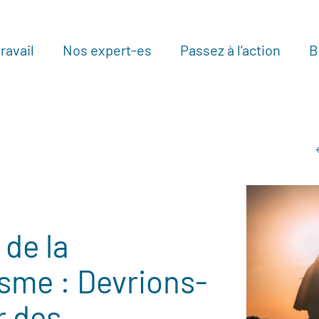
ravail
Nos expert-es
Passez à l’action
B
Au
de la
isme : Devrions-
r des