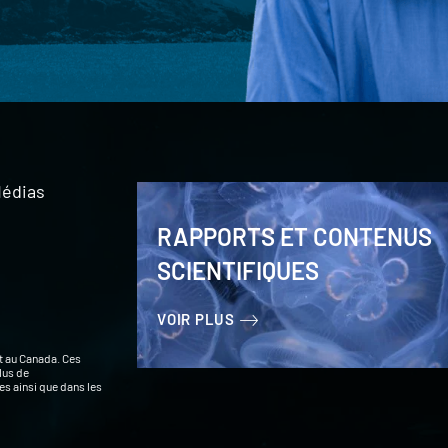
édias
RAPPORTS ET CONTENUS
SCIENTIFIQUES
VOIR PLUS
t au Canada. Ces
lus de
s ainsi que dans les