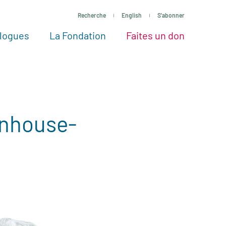
Recherche
English
S'abonner
logues
La Fondation
Faites un don
tres façons de faire un don
Voir tous les projets
Passez à l’action
La Fondation
Nos Experts
enhouse-