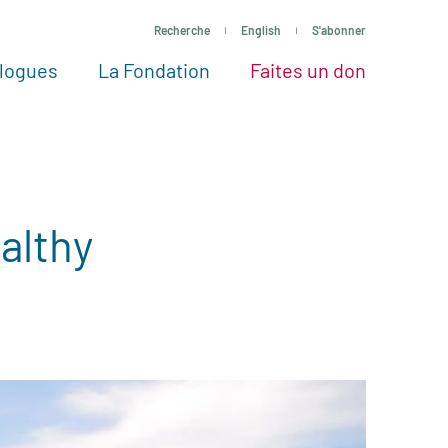
Recherche
English
S'abonner
logues
La Fondation
Faites un don
tres façons de faire un don
Voir tous les projets
Passez à l’action
La Fondation
Nos Experts
ealthy