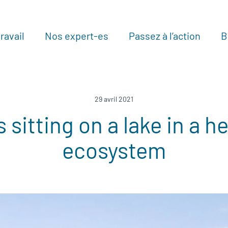
ravail
Nos expert-es
Passez à l’action
B
Au
29 avril 2021
 sitting on a lake in a h
ecosystem