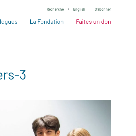
Recherche
English
S'abonner
logues
La Fondation
Faites un don
tres façons de faire un don
Voir tous les projets
Passez à l’action
La Fondation
Nos Experts
ers-3