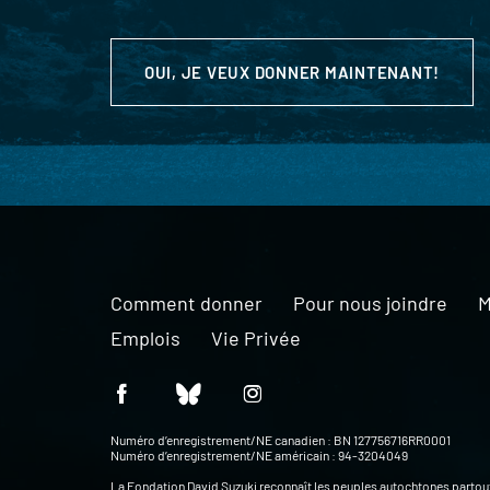
OUI, JE VEUX DONNER MAINTENANT!
Comment donner
Pour nous joindre
M
Emplois
Vie Privée
Numéro d’enregistrement/NE canadien : BN 127756716RR0001
Numéro d’enregistrement/NE américain : 94-3204049
La Fondation David Suzuki reconnaît les peuples autochtones partou