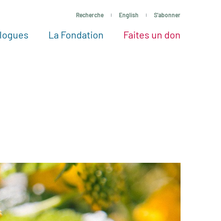
Recherche
English
S'abonner
logues
La Fondation
Faites un don
tres façons de faire un don
Voir tous les projets
Passez à l’action
La Fondation
Nos Experts