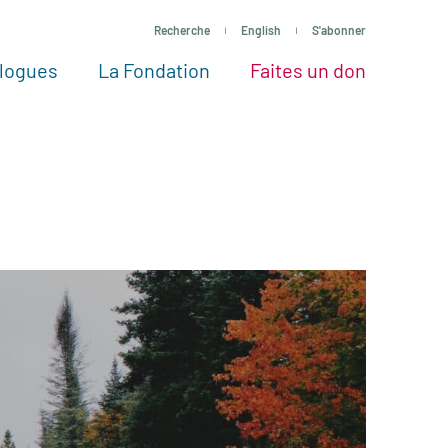
Recherche
English
S'abonner
logues
La Fondation
Faites un don
tres façons de faire un don
Voir tous les projets
Passez à l’action
La Fondation
Nos Experts