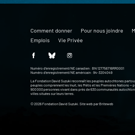
Comment donner
Pour nous joindre
M
Emplois
Vie Privée
Numéro d’enregistrement/NE canadien : BN 127756716RR0001
Numéro d’enregistrement/NE américain : 94-3204049
La Fondation David Suzuki reconnaît les peuples autochtones partou
peuples comprennent les Inuit, les Métis et les Premières Nations — p
900 000 personnes vivant dans près de 630 communautés autochtone
villes situées sur leurs terres.
© 2026 Fondation David Suzuki. Site web par
Briteweb