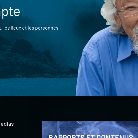
mpte
 les lieux et les personnes
édias
RAPPORTS ET CONTENUS