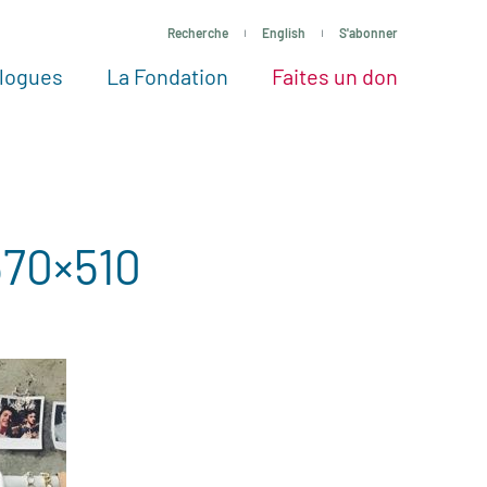
Recherche
English
S'abonner
logues
La Fondation
Faites un don
tres façons de faire un don
Voir tous les projets
Passez à l’action
La Fondation
Nos Experts
570×510