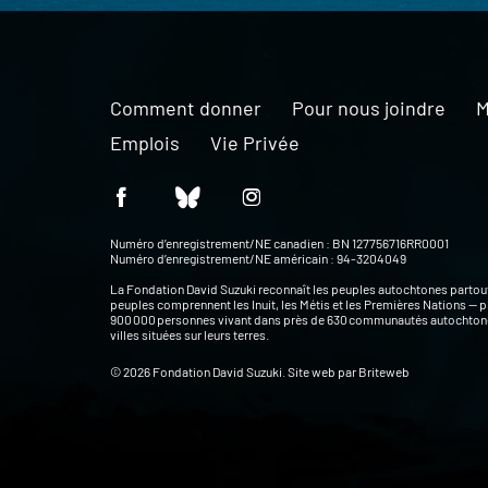
Comment donner
Pour nous joindre
M
Emplois
Vie Privée
Numéro d’enregistrement/NE canadien : BN 127756716RR0001
Numéro d’enregistrement/NE américain : 94-3204049
La Fondation David Suzuki reconnaît les peuples autochtones partou
peuples comprennent les Inuit, les Métis et les Premières Nations — p
900 000 personnes vivant dans près de 630 communautés autochtone
villes situées sur leurs terres.
© 2026 Fondation David Suzuki. Site web par
Briteweb