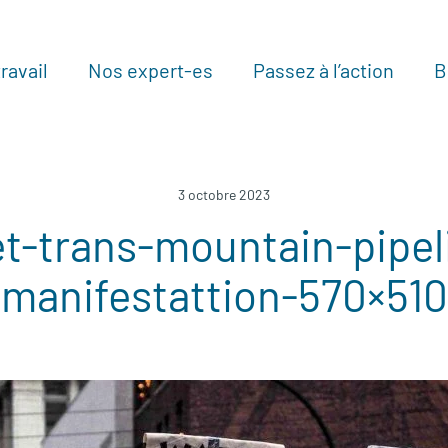
ravail
Nos expert-es
Passez à l’action
B
Au
3 octobre 2023
et-trans-mountain-pipel
manifestattion-570×510