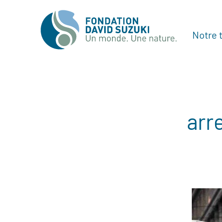
Notre t
arr