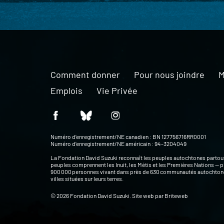
Comment donner
Pour nous joindre
M
Emplois
Vie Privée
Numéro d’enregistrement/NE canadien : BN 127756716RR0001
Numéro d’enregistrement/NE américain : 94-3204049
La Fondation David Suzuki reconnaît les peuples autochtones partou
peuples comprennent les Inuit, les Métis et les Premières Nations — p
900 000 personnes vivant dans près de 630 communautés autochtone
villes situées sur leurs terres.
© 2026 Fondation David Suzuki. Site web par
Briteweb