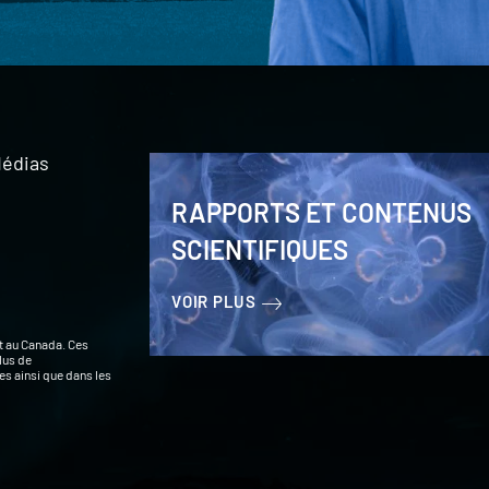
édias
RAPPORTS ET CONTENUS
SCIENTIFIQUES
VOIR PLUS
t au Canada. Ces
lus de
s ainsi que dans les