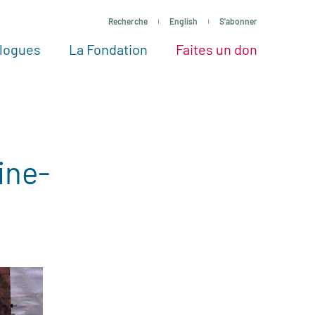
Recherche
English
S'abonner
logues
La Fondation
Faites un don
tres façons de faire un don
Voir tous les projets
Passez à l’action
La Fondation
Nos Experts
ine-