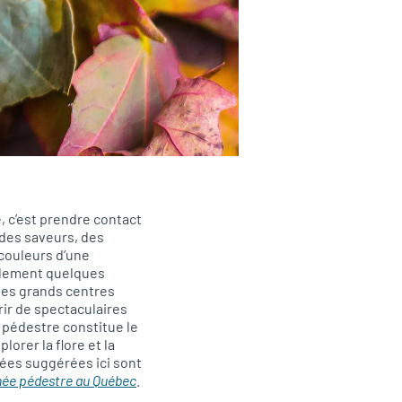
, c’est prendre contact
 des saveurs, des
couleurs d’une
eulement quelques
des grands centres
vrir de spectaculaires
 pédestre constitue le
lorer la flore et la
ées suggérées ici sont
ée pédestre au Québec
.