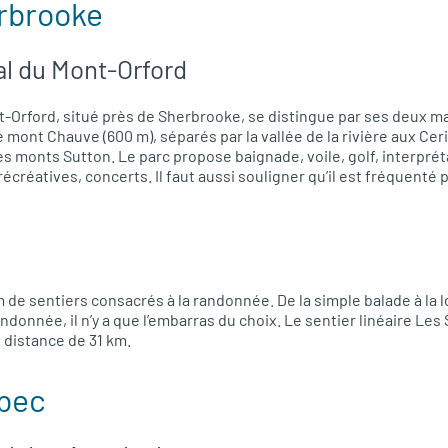
rbrooke
al du Mont-Orford
t-Orford, situé près de Sherbrooke, se distingue par ses deux ma
e mont Chauve (600 m), séparés par la vallée de la rivière aux Cer
es monts Sutton. Le parc propose baignade, voile, golf, interprét
récréatives, concerts. Il faut aussi souligner qu’il est fréquent
de sentiers consacrés à la randonnée. De la simple balade à la
ndonnée, il n’y a que l’embarras du choix. Le sentier linéaire Les 
 distance de 31 km.
ébec