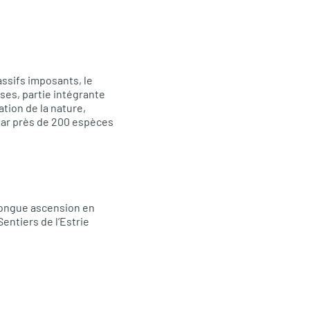
ssifs imposants, le
ises, partie intégrante
ation de la nature,
é par près de 200 espèces
 longue ascension en
Sentiers de l’Estrie