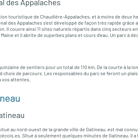
al des Appalaches
égion touristique de Chaudière-Appalaches, et à moins de deux heu
onal des Appalaches s’est développé de façon très rapide grâce a
on. Il couvre ainsi 11 sites naturels répartis dans cinq secteurs 
 Maine et il abrite de superbes plans et cours d’eau. Un parc à d
inzaine de sentiers pour un total de 110 km. De la courte à la l
rand choix de parcours. Les responsables du parc se feront un plai
à vos attentes.
ineau
Gatineau
 situé au nord-ouest de la grande ville de Gatineau, est mal con
cois.es. Situé à seulement quelques minutes de Gatineau, il a t