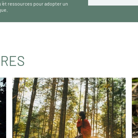
s et ressources pour adopter un
que.
IRES