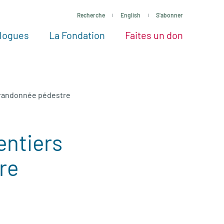
Recherche
English
S'abonner
logues
La Fondation
Faites un don
tres façons de faire un don
Voir tous les projets
Passez à l’action
La Fondation
Nos Experts
a randonnée pédestre
entiers
re