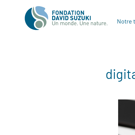
Notre t
digit