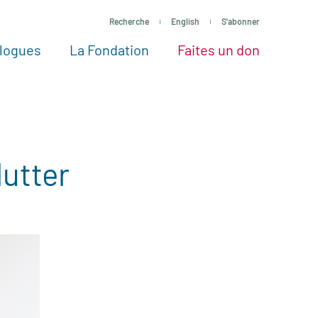
Recherche
English
S'abonner
logues
La Fondation
Faites un don
tres façons de faire un don
Voir tous les projets
Passez à l’action
La Fondation
Nos Experts
lutter