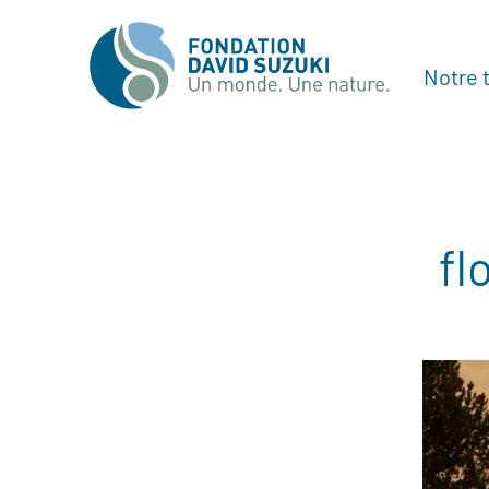
Notre t
fl