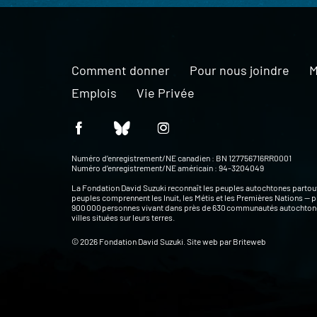
Comment donner
Pour nous joindre
M
Emplois
Vie Privée
Numéro d’enregistrement/NE canadien : BN 127756716RR0001
Numéro d’enregistrement/NE américain : 94-3204049
La Fondation David Suzuki reconnaît les peuples autochtones partou
peuples comprennent les Inuit, les Métis et les Premières Nations — p
900 000 personnes vivant dans près de 630 communautés autochtone
villes situées sur leurs terres.
© 2026 Fondation David Suzuki. Site web par
Briteweb