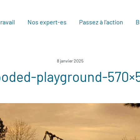
ravail
Nos expert-es
Passez à l’action
B
Au
8 janvier 2025
ooded-playground-570×