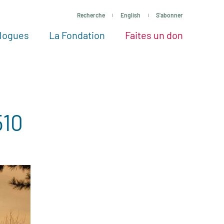
Recherche
English
S'abonner
logues
La Fondation
Faites un don
tres façons de faire un don
Voir tous les projets
Passez à l’action
La Fondation
Nos Experts
510