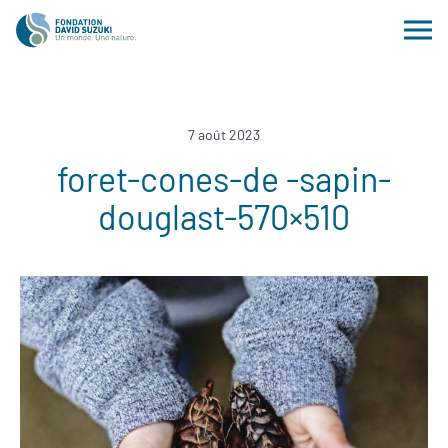
7 août 2023
foret-cones-de -sapin-
douglast-570×510