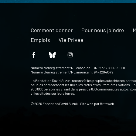
Comment donner
Pour nous joindre
M
Emplois
Vie Privée
Numéro d’enregistrement/NE canadien : BN 127756716RR0001
Numéro d’enregistrement/NE américain : 94-3204049
La Fondation David Suzuki reconnaît les peuples autochtones partou
peuples comprennent les Inuit, les Métis et les Premières Nations — p
900 000 personnes vivant dans près de 630 communautés autochtone
villes situées sur leurs terres.
© 2026 Fondation David Suzuki. Site web par
Briteweb