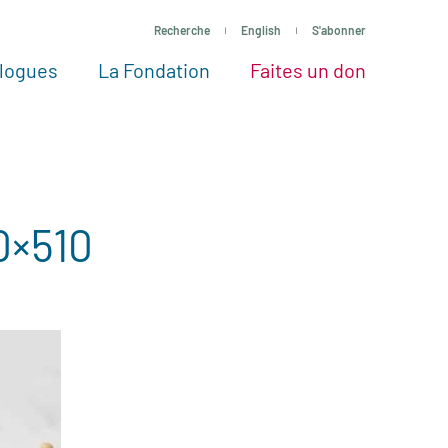
Recherche
English
S'abonner
logues
La Fondation
Faites un don
tres façons de faire un don
Voir tous les projets
Passez à l’action
La Fondation
Nos Experts
0×510