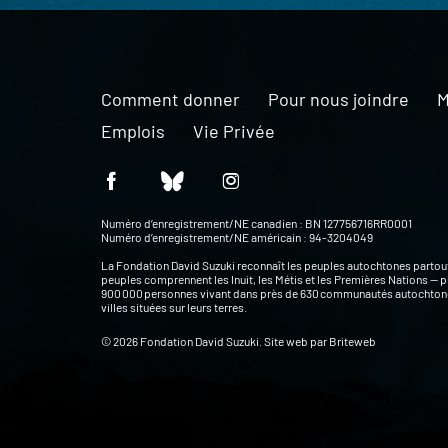
Comment donner
Pour nous joindre
M
Emplois
Vie Privée
Numéro d’enregistrement/NE canadien : BN 127756716RR0001
Numéro d’enregistrement/NE américain : 94-3204049
La Fondation David Suzuki reconnaît les peuples autochtones partou
peuples comprennent les Inuit, les Métis et les Premières Nations — p
900 000 personnes vivant dans près de 630 communautés autochtone
villes situées sur leurs terres.
© 2026 Fondation David Suzuki. Site web par
Briteweb