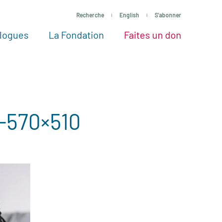
Recherche
English
S'abonner
logues
La Fondation
Faites un don
tres façons de faire un don
Voir tous les projets
Passez à l’action
La Fondation
Nos Experts
l-570×510