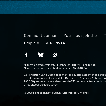
Comment donner
Pour nous joindre
M
Emplois
Vie Privée
Numéro d’enregistrement/NE canadien : BN 127756716RR0001
Numéro d’enregistrement/NE américain : 94-3204049
La Fondation David Suzuki reconnaît les peuples autochtones partou
peuples comprennent les Inuit, les Métis et les Premières Nations — p
900 000 personnes vivant dans près de 630 communautés autochtone
villes situées sur leurs terres.
© 2026 Fondation David Suzuki. Site web par
Briteweb