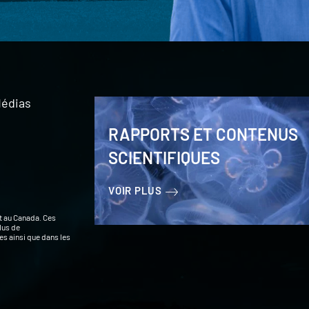
édias
RAPPORTS ET CONTENUS
SCIENTIFIQUES
VOIR PLUS
t au Canada. Ces
lus de
s ainsi que dans les