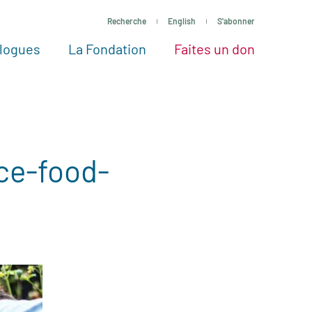
Recherche
English
S'abonner
logues
La Fondation
Faites un don
tres façons de faire un don
Voir tous les projets
Passez à l’action
La Fondation
Nos Experts
ce-food-