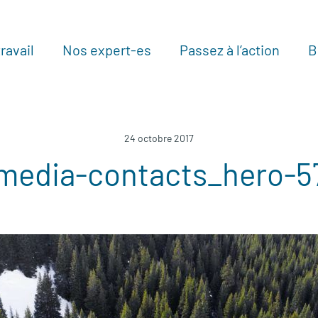
ravail
Nos expert-es
Passez à l’action
B
Au
24 octobre 2017
-media-contacts_hero-5