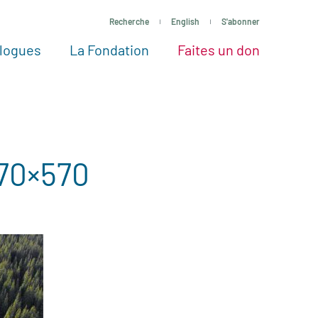
Recherche
English
S'abonner
logues
La Fondation
Faites un don
tres façons de faire un don
Voir tous les projets
Passez à l’action
La Fondation
Nos Experts
70×570