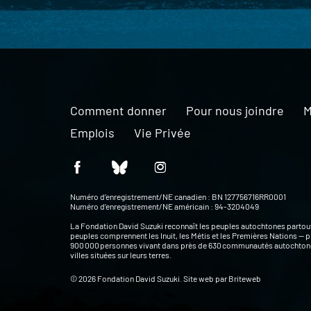
Comment donner
Pour nous joindre
M
Emplois
Vie Privée
Numéro d’enregistrement/NE canadien : BN 127756716RR0001
Numéro d’enregistrement/NE américain : 94-3204049
La Fondation David Suzuki reconnaît les peuples autochtones partou
peuples comprennent les Inuit, les Métis et les Premières Nations — p
900 000 personnes vivant dans près de 630 communautés autochtone
villes situées sur leurs terres.
© 2026 Fondation David Suzuki. Site web par
Briteweb