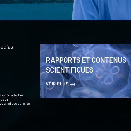
édias
RAPPORTS ET CONTENUS
SCIENTIFIQUES
VOIR PLUS
t au Canada. Ces
lus de
s ainsi que dans les