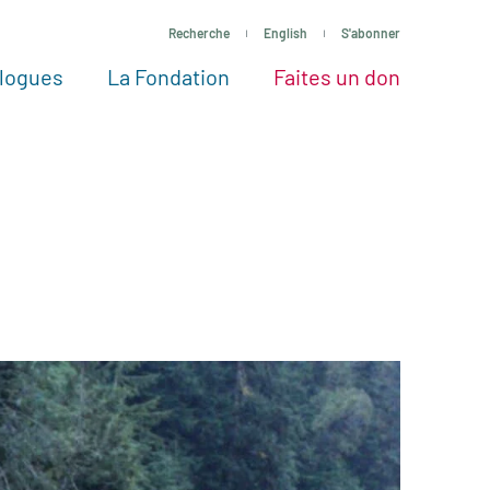
Recherche
English
S'abonner
logues
La Fondation
Faites un don
tres façons de faire un don
Voir tous les projets
Passez à l’action
La Fondation
Nos Experts