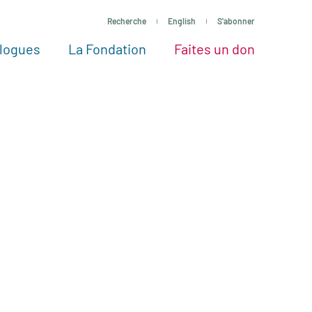
Recherche
English
S'abonner
logues
La Fondation
Faites un don
tres façons de faire un don
Voir tous les projets
Passez à l’action
La Fondation
Nos Experts