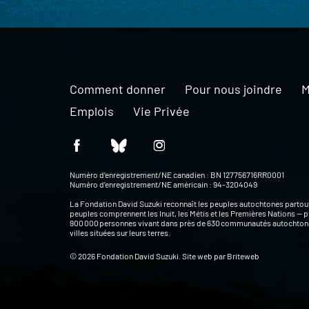
Comment donner
Pour nous joindre
M
Emplois
Vie Privée
Numéro d’enregistrement/NE canadien : BN 127756716RR0001
Numéro d’enregistrement/NE américain : 94-3204049
La Fondation David Suzuki reconnaît les peuples autochtones partou
peuples comprennent les Inuit, les Métis et les Premières Nations — p
900 000 personnes vivant dans près de 630 communautés autochtone
villes situées sur leurs terres.
© 2026 Fondation David Suzuki. Site web par
Briteweb