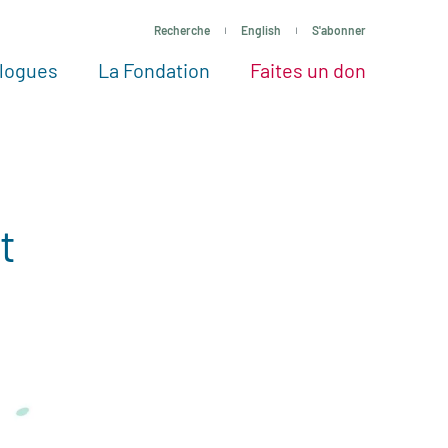
Recherche
English
S'abonner
logues
La Fondation
Faites un don
tres façons de faire un don
Voir tous les projets
Passez à l’action
La Fondation
Nos Experts
t