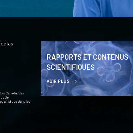
édias
RAPPORTS ET CONTENUS
SCIENTIFIQUES
VOIR PLUS
t au Canada. Ces
lus de
s ainsi que dans les