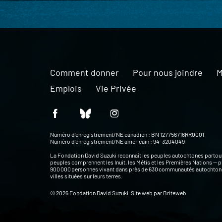
Comment donner
Pour nous joindre
M
Emplois
Vie Privée
Numéro d’enregistrement/NE canadien : BN 127756716RR0001
Numéro d’enregistrement/NE américain : 94-3204049
La Fondation David Suzuki reconnaît les peuples autochtones partou
peuples comprennent les Inuit, les Métis et les Premières Nations — p
900 000 personnes vivant dans près de 630 communautés autochtone
villes situées sur leurs terres.
© 2026 Fondation David Suzuki. Site web par
Briteweb