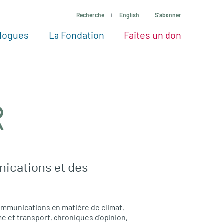
Recherche
English
S'abonner
logues
La Fondation
Faites un don
tres façons de faire un don
Voir tous les projets
Passez à l’action
La Fondation
Nos Experts
R
ications et des
ommunications en matière de climat,
 et transport, chroniques d’opinion,