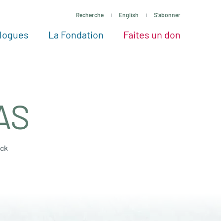
Recherche
English
S'abonner
logues
La Fondation
Faites un don
tres façons de faire un don
Voir tous les projets
Passez à l’action
La Fondation
Nos Experts
AS
ick