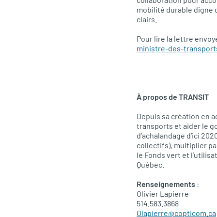
mobilité durable digne d
clairs.
Pour lire la lettre envo
ministre-des-transport
À propos de
TRANSIT
Depuis sa création en a
transports et aider le g
d’achalandage d’ici 202
collectifs), multiplier 
le Fonds vert et l’utili
Québec.
Renseignements
:
Olivier Lapierre
514.583.3868
Olapierre@copticom.ca