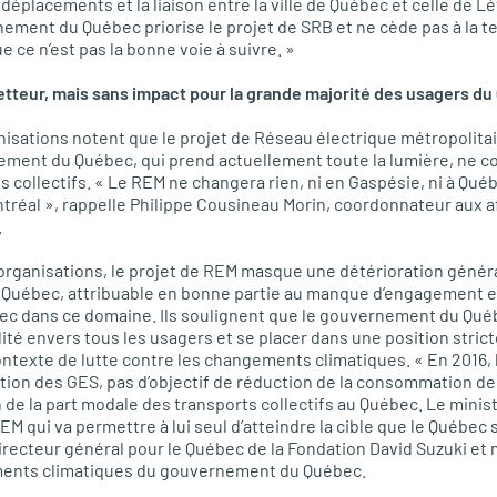
éplacements et la liaison entre la ville de Québec et celle de Lévi
nement du Québec priorise le projet de
SRB
et ne cède pas à la t
e ce n’est pas la bonne voie à suivre. »
etteur, mais sans impact pour la grande majorité des usagers d
nisations notent que le projet de Réseau électrique métropolitain
ement du Québec, qui prend actuellement toute la lumière, ne c
s collectifs. « Le
REM
ne changera rien, ni en Gaspésie, ni à Québe
réal », rappelle Philippe Cousineau Morin, coordonnateur aux a
.
organisations, le projet de
REM
masque une détérioration général
u Québec, attribuable en bonne partie au manque d’engagement e
 dans ce domaine. Ils soulignent que le gouvernement du Qué
ité envers tous les usagers et se placer dans une position stric
ontexte de lutte contre les changements climatiques. « En 2016, 
ction des
GES,
pas d’objectif de réduction de la consommation de
 de la part modale des transports collectifs au Québec. Le minis
REM
qui va permettre à lui seul d’atteindre la cible que le Québec 
directeur général pour le Québec de la Fondation David Suzuki e
ments climatiques du gouvernement du Québec.