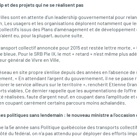
 et des projets qui ne se réalisent pas
villes sont en attente d’un leadership gouvernemental pour rel
. Les usagers et les organisations déplorent notamment que le
 collectifs issus des Plans d’aménagement et de développement 
aient eu, pour la plupart, aucune suite.
transport collectif annoncée pour 2015 est restée lettre morte. «
e bleue. Pour le
SRB
Pie
IX,
le mot « retard » n’est même plus adé
eur général de Vivre en Ville.
réseau en site propre s’enlise depuis des années en l’absence d
cement. « En attendant l’argent du gouvernement, il ne se passe 
orer le service ailleurs sur le territoire », renchérit Etienne Gr
rts viables. Ce dernier rappelle que les augmentations de l’offre
é réalisées, faute d’argent neuf, en coupant dans l’amplitude et
e en coupant carrément certains parcours moins achalandés.
 politiques sans lendemain : le nouveau ministre a l’occasion 
e la 5e année sans Politique québécoise des transports collectif
ôté du fédéral, on n’a pas attendu pour déployer des efforts impo