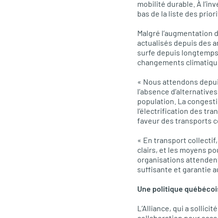
mobilité durable. À l’i
bas de la liste des prior
Malgré l’augmentation d
actualisés depuis des 
surfe depuis longtemps 
changements climatiques
« Nous attendons depui
l’absence d’alternatives
population. La congestio
l’électrification des tr
faveur des transports co
« En transport collecti
clairs, et les moyens po
organisations attenden
suffisante et garantie a
Une politique québécoise
L’A
lliance, qui a sollic
collaboration pour acc