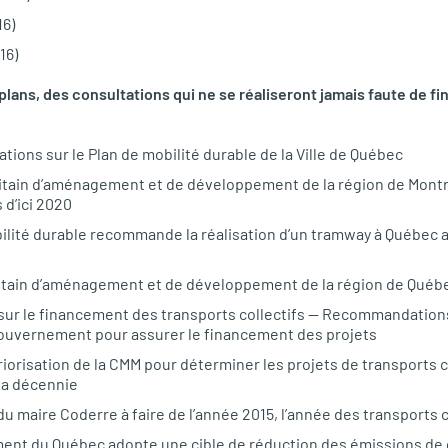
16)
16)
lans, des consultations qui ne se réaliseront jamais faute de 
tions sur le Plan de mobilité durable de la Ville de Québec
litain d’aménagement et de développement de la région de Montré
 d’ici 2020
ilité durable recommande la réalisation d’un tramway à Québec au
itain d’aménagement et de développement de la région de Québ
 sur le financement des transports collectifs — Recommandations
ouvernement pour assurer le financement des projets
riorisation de la
CMM
pour déterminer les projets de transports col
 la décennie
 maire Coderre à faire de l’année 2015, l’année des transports c
ent du Québec adopte une cible de réduction des émissions de g