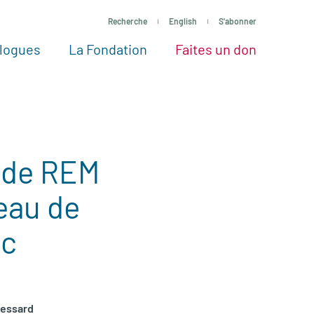
Recherche
English
S'abonner
logues
La Fondation
Faites un don
tres façons de faire un don
Voir tous les projets
Passez à l’action
La Fondation
Nos Experts
t de REM
eau de
ec
Lessard