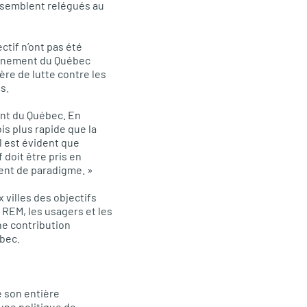
s semblent relégués au
ctif n’ont pas été
vernement du Québec
re de lutte contre les
s.
nt du Québec. En
is plus rapide que la
l est évident que
 doit être pris en
ment de paradigme. »
 villes des objectifs
e
REM,
les usagers et les
e contribution
ébec.
e son entière
ne politique de