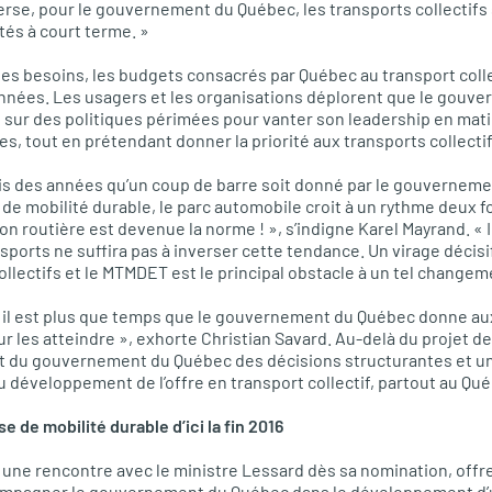
nverse, pour le gouvernement du Québec, les transports collectif
ités à court terme. »
es besoins, les budgets consacrés par Québec au transport colle
années. Les usagers et les organisations déplorent que le gou
sur des politiques périmées pour vanter son leadership en matiè
, tout en prétendant donner la priorité aux transports collectif
s des années qu’un coup de barre soit donné par le gouverneme
 de mobilité durable, le parc automobile croit à un rythme deux fo
n routière est devenue la norme ! », s’indigne Karel Mayrand. « I
ansports ne suffira pas à inverser cette tendance. Un virage décisif
llectifs et le
MTMDET
est le principal obstacle à un tel change
f, il est plus que temps que le gouvernement du Québec donne aux
ur les atteindre », exhorte Christian Savard. Au-delà du projet d
t du gouvernement du Québec des décisions structurantes et un
u développement de l’offre en transport collectif, partout au Qu
 de mobilité durable d’ici la fin 2016
ité une rencontre avec le ministre Lessard dès sa nomination, offr
ompagner le gouvernement du Québec dans le développement d’u