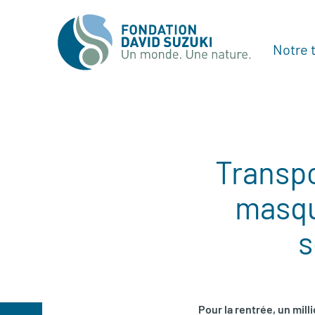
Notre t
Transpo
masqu
s
Pour la rentrée, un mil