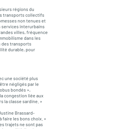
sieurs régions du
s transports collectifs
romesses non tenues et
 services interurbains
randes villes, fréquence
immobilisme dans les
s des transports
lité durable, pour
bec une société plus
être négligés par le
tobus bondés »,
la congestion liée aux
s la classe sardine. »
 Justine Brassard-
 faire les bons choix. «
s trajets ne sont pas