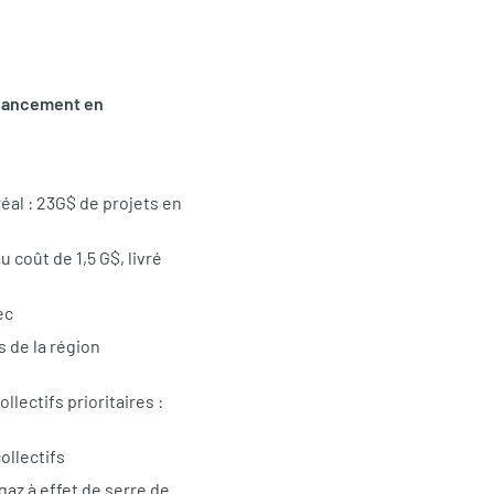
financement en
al : 23G$ de projets en
 coût de 1,5 G$, livré
ec
 de la région
lectifs prioritaires :
ollectifs
az à effet de serre de