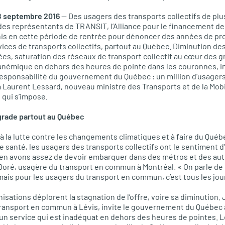
 8 septembre 2016
— Des usagers des transports collectifs de plu
es représentants de
TRANSIT,
l’Alliance pour le financement de
nis en cette période de rentrée pour dénoncer des années de p
ices de transports collectifs, partout au Québec. Diminution des
ées, saturation des réseaux de transport collectif au cœur des g
e anémique en dehors des heures de pointe dans les couronnes, 
responsabilité du gouvernement du Québec : un million d’usager
 à Laurent Lessard, nouveau ministre des Transports et de la Mobi
 qui s’impose.
égrade partout au Québec
 à la lutte contre les changements climatiques et à faire du Qué
 santé, les usagers des transports collectifs ont le sentiment d’
n avons assez de devoir embarquer dans des métros et des au
oré, usagère du transport en commun à Montréal. « On parle de 
mais pour les usagers du transport en commun, c’est tous les jour
isations déplorent la stagnation de l’offre, voire sa diminution.
 transport en commun à Lévis, invite le gouvernement du Québec à
n service qui est inadéquat en dehors des heures de pointes. Le