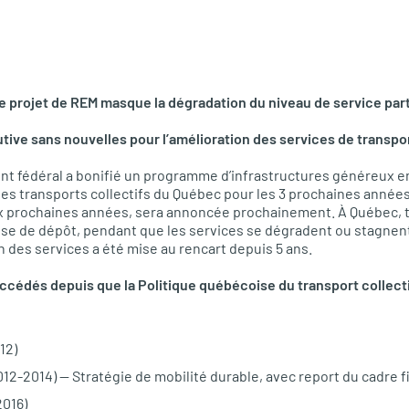
 le projet de REM masque la dégradation du niveau de service pa
ive sans nouvelles pour l’amélioration des services de transpor
t fédéral a bonifié un programme d’infrastructures généreux en
r les transports collectifs du Québec pour les 3 prochaines année
x prochaines années, sera annoncée prochainement. À Québec, t
isse de dépôt, pendant que les services se dégradent ou stagnent
on des services a été mise au rencart depuis 5 ans.
uccédés depuis que la Politique québécoise du transport collect
12)
12-2014) — Stratégie de mobilité durable, avec report du cadre f
2016)