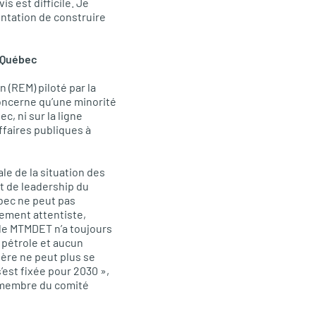
s est difficile. Je
entation de construire
u Québec
 (REM) piloté par la
oncerne qu’une minorité
c, ni sur la ligne
ffaires publiques à
e de la situation des
t de leadership du
bec ne peut pas
tement attentiste,
le
MTMDET
n’a toujours
 pétrole et aucun
tère ne peut plus se
s’est fixée pour 2030 »,
t membre du comité