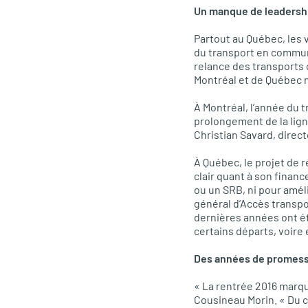
Un manque de leadership
Partout au Québec, les 
du transport en commun
relance des transports
Montréal et de Québec n’
À Montréal, l’année du 
prolongement de la lign
Christian Savard, direct
À Québec, le projet de 
clair quant à son finan
ou un
SRB,
ni pour améli
général d’Accès transpo
dernières années ont ét
certains départs, voir
Des années de promesses
« La rentrée 2016 marqu
Cousineau Morin. « Du c