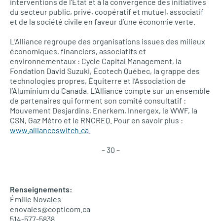
interventions de l’État et à la convergence des initiatives
du secteur public, privé, coopératif et mutuel, associatif
et de la société civile en faveur d’une économie verte.
L’A
lliance regroupe des organisations issues des milieux
économiques, financiers, associatifs et
environnementaux : Cycle Capital Management, la
Fondation David Suzuki, Écotech Québec, la grappe des
technologies propres, Équiterre et l’Association de
l’Aluminium du Canada.
L’A
lliance compte sur un ensemble
de partenaires qui forment son comité consultatif :
Mouvement Desjardins, Enerkem, Innergex, le
WWF,
la
CSN,
Gaz Métro et le
RNCREQ.
Pour en savoir plus :
www.allianceswitch.ca
.
– 30 –
Renseignements:
Émilie Novales
enovales@copticom.ca
514-577-5838